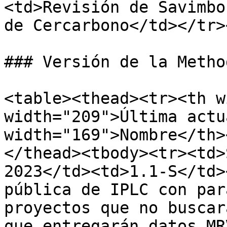
<td>Revisión de Savimbo
de Cercarbono</td></tr>
### Versión de la Metho
<table><thead><tr><th w
width="209">Última actu
width="169">Nombre</th>
</thead><tbody><tr><td>
2023</td><td>1.1-S</td>
pública de IPLC con par
proyectos que no buscar
que entregarán datos MR