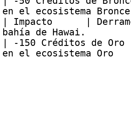
| -50 Créditos de Bronc
en el ecosistema Bronce
| Impacto      | Derram
bahía de Hawai.                                                                                                                                  
| -150 Créditos de Oro 