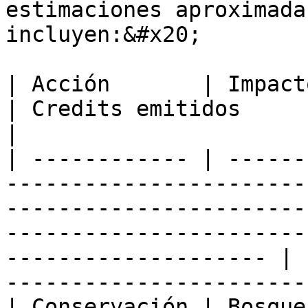
estimaciones aproximadas
incluyen:&#x20;

| Acción       | Impacto                                                                                                                                                                     
| Credits emitidos       | Cálculo                                
|

| ------------ | ------
-----------------------
-----------------------
-----------------------
-------------------- | 
-----------------------
| Conservación | Bosque