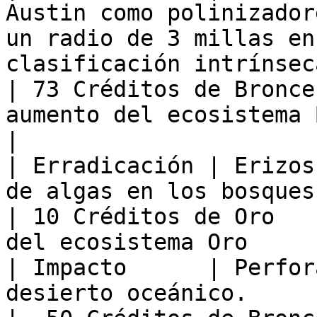
Austin como polinizador
un radio de 3 millas en
clasificación intrínseca.                         
| 73 Créditos de Bronce
aumento del ecosistema Bronce             
|

| Erradicación | Erizos
de algas en los bosques de algas de California.                        
| 10 Créditos de Oro   
del ecosistema Oro     
| Impacto      | Perfor
desierto oceánico.                                                                                                                                   